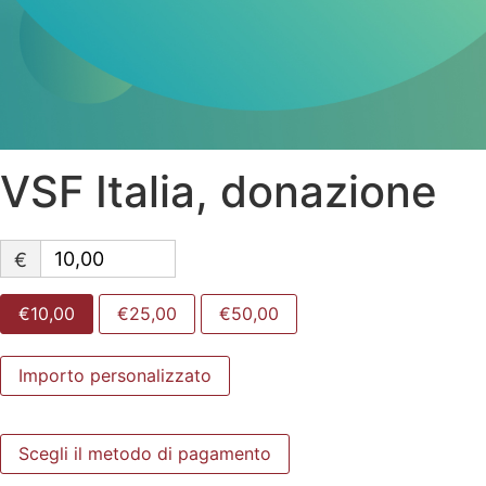
VSF Italia, donazione
€
€10,00
€25,00
€50,00
Importo personalizzato
Scegli il metodo di pagamento